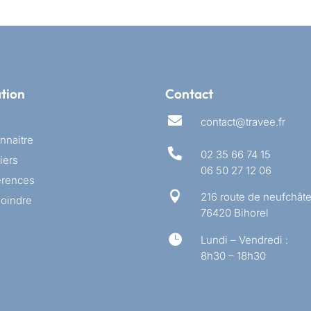
tion
Contact

contact@travee.fr
nnaitre

02 35 66 74 15
iers
06 50 27 12 06
érences

216 route de neufchâte
joindre
76420 Bihorel

Lundi – Vendredi :
8h30 – 18h30