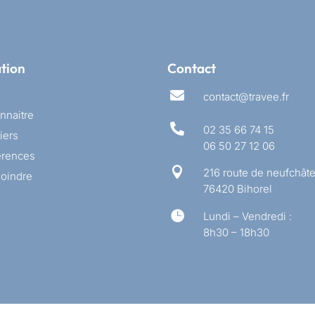
tion
Contact

contact@travee.fr
nnaitre

02 35 66 74 15
iers
06 50 27 12 06
érences

216 route de neufchâte
joindre
76420 Bihorel

Lundi – Vendredi :
8h30 – 18h30