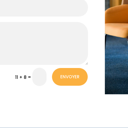
ENVOYER
=
11 + 8