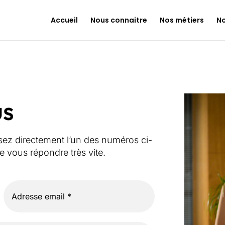
Accueil
Nous connaitre
Nos métiers
No
us
z directement l’un des numéros ci-
vous répondre très vite.