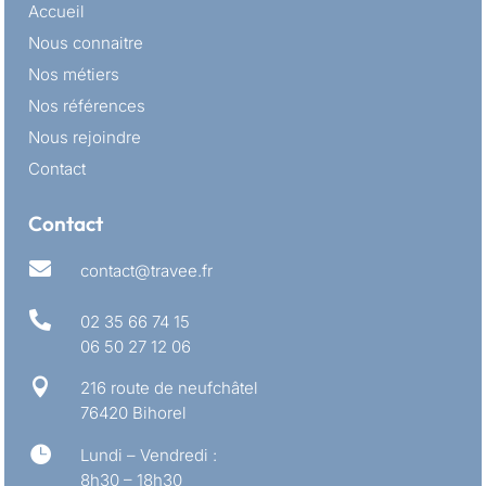
Accueil
Nous connaitre
Nos métiers
Nos références
Nous rejoindre
Contact
Contact

contact@travee.fr

02 35 66 74 15
06 50 27 12 06

216 route de neufchâtel
76420 Bihorel

Lundi – Vendredi :
8h30 – 18h30