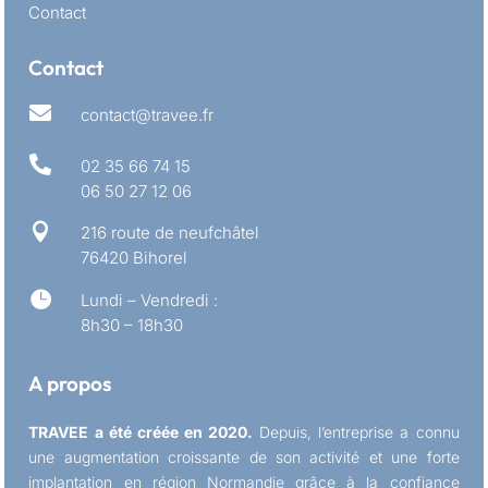
Contact
Contact

contact@travee.fr

02 35 66 74 15
06 50 27 12 06

216 route de neufchâtel
76420 Bihorel

Lundi – Vendredi :
8h30 – 18h30
A propos
TRAVEE a été créée en 2020.
Depuis, l’entreprise a connu
une augmentation croissante de son activité et une forte
implantation en région Normandie grâce à la confiance