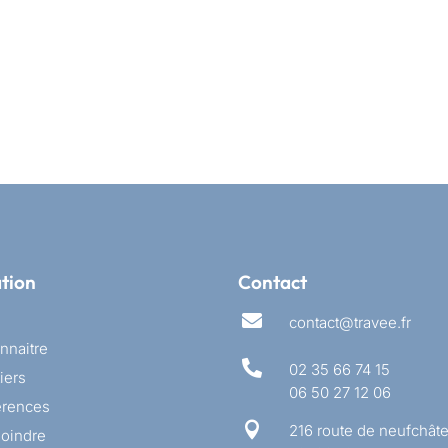
tion
Contact

contact@travee.fr
nnaitre

02 35 66 74 15
iers
06 50 27 12 06
érences

216 route de neufchâte
joindre